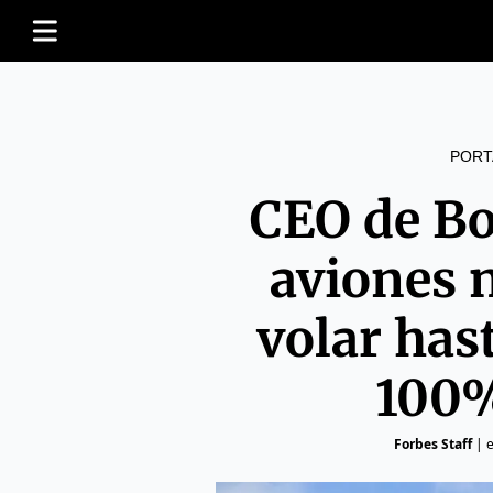
PORT
CEO de Bo
aviones 
volar has
100%
Forbes Staff
|