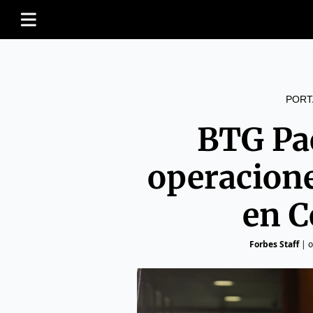
PORT
BTG Pac
operacion
en C
Forbes Staff
|
o