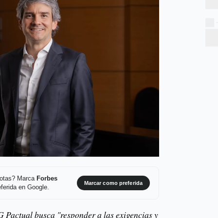
 notas? Marca
Forbes
Marcar como preferida
ferida en Google.
 Pactual busca "responder a las exigencias y