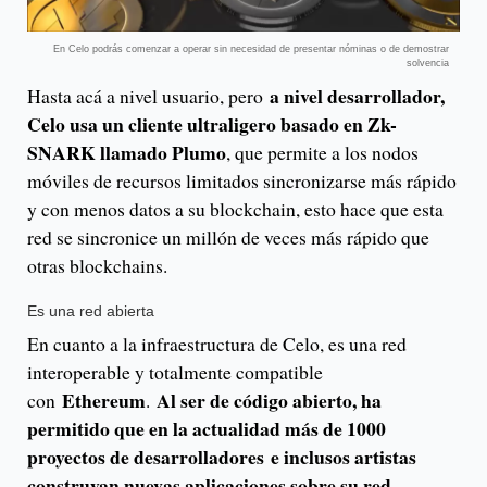
En Celo podrás comenzar a operar sin necesidad de presentar nóminas o de demostrar
solvencia
a nivel desarrollador,
Hasta acá a nivel usuario, pero
Celo usa un cliente ultraligero basado en Zk-
SNARK llamado Plumo
, que permite a los nodos
móviles de recursos limitados sincronizarse más rápido
y con menos datos a su blockchain, esto hace que esta
red se sincronice un millón de veces más rápido que
otras blockchains.
Es una red abierta
En cuanto a la infraestructura de Celo, es una red
interoperable y totalmente compatible
Ethereum
Al ser de código abierto, ha
con
.
permitido que en la actualidad más de 1000
proyectos de desarrolladores
e inclusos artistas
construyan nuevas aplicaciones sobre su red
,