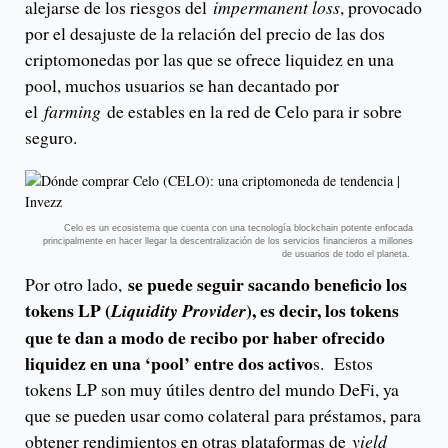
alejarse de los riesgos del
impermanent loss
, provocado
por el desajuste de la relación del precio de las dos
criptomonedas por las que se ofrece liquidez en una
pool, muchos usuarios se han decantado por
el
farming
de estables en la red de Celo para ir sobre
seguro.
Celo es un ecosistema que cuenta con una tecnología blockchain potente enfocada
principalmente en hacer llegar la descentralización de los servicios financieros a millones
de usuarios de todo el planeta.
se puede seguir sacando beneficio los
Por otro lado,
tokens LP (
), es decir, los tokens
Liquidity Provider
que te dan a modo de recibo por haber ofrecido
liquidez en una ‘pool’ entre dos activo
s. Estos
tokens LP son muy útiles dentro del mundo DeFi, ya
que se pueden usar como colateral para préstamos, para
obtener rendimientos en otras plataformas de
yield