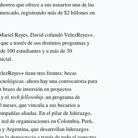
ahorros que ofrece a sus usuarios una de las
 mercado, registrando más de $2 billones en
 Mariel Reyes, David cofundó VelezReyes+,
 que a través de sus distintos programas y
 de 100 estudiantes y a más de 30
icial.
elezReyes+ tiene tres frentes: becas
tecnológicas -ahora hay una convocatoria para
n brazo de inversión en proyectos
 y el
tech fellowship
, un programa de
0 meses, que vincula a sus becarios a
ompañías aliadas. En el pilar de liderazgo,
 red de organizaciones en Colombia, Perú,
a y Argentina, que desarrollan liderazgos
n la democracia a través de todo el espectro