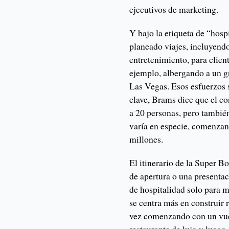
ejecutivos de marketing.
Y bajo la etiqueta de “hosp
planeado viajes, incluyend
entretenimiento, para client
ejemplo, albergando a un g
Las Vegas. Esos esfuerzos 
clave, Brams dice que el co
a 20 personas, pero tambié
varía en especie, comenzand
millones.
El itinerario de la Super B
de apertura o una presenta
de hospitalidad solo para
se centra más en construir 
vez comenzando con un vuel
restaurante de lujo y lueg