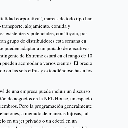
italidad corporativa”, marcas de todo tipo han
o transporte, alojamiento, comida y
es existentes y potenciales, con Toyota, por
ran grupo de distribuidores esta semana en
se pueden adaptar a un puñado de ejecutivos
ntingente de Extreme estará en el rango de 10
n pueden acomodar a varios cientos. El precio
o en las seis cifras y extendiéndose hasta los
owl de una empresa puede incluir un discurso
ción de negocios en la NFL House, un espacio
 miembros. Pero la programación generalmente
relaciones, a menudo de maneras lujosas, tal
o en un jet privado o un cóctel en un
o escalando a un brunch con un miembro del