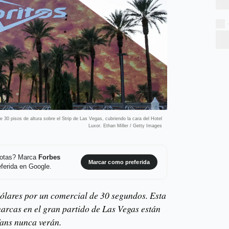
 30 pisos de altura sobre el Strip de Las Vegas, cubriendo la cara del Hotel
Luxor. Ethan Miller / Getty Images
 notas? Marca
Forbes
Marcar como preferida
ferida en Google.
dólares por un comercial de 30 segundos. Esta
marcas en el gran partido de Las Vegas están
fans nunca verán.