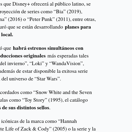
s que Disney+ ofrecerá al público latino, se
proyección de series como “Bia” (2019),
na” (2016) o “Peter Punk” (2011), entre otras,
planes para
ró que se están desarrollando
local.
habrá estrenos simultáneos con
tó que
ducciones originales
más esperadas tales
 del invierno”, “Loki” y “WandaVision”,
además de estar disponible la exitosa serie
del universo de “Star Wars”.
recordados como “Snow White and the Seven
ulas como “Toy Story” (1995), el catálogo
 de sus distintos sellos
.
s icónicas de la marca como “Hannah
e Life of Zack & Cody” (2005) o la serie y la