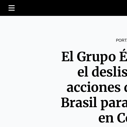
PORT
El Grupo 
el desli
acciones 
Brasil par
en C