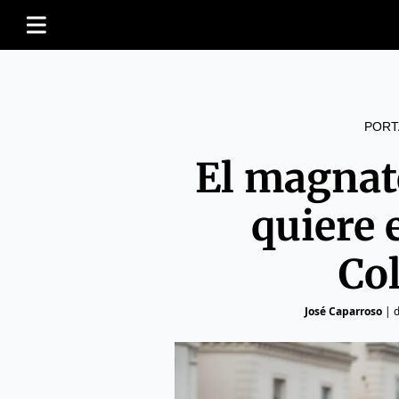
PORT
El magnat
quiere 
Co
José Caparroso
|
d