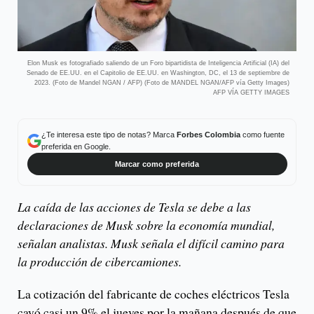
Elon Musk es fotografiado saliendo de un Foro bipartidista de Inteligencia Artificial (IA) del
Senado de EE.UU. en el Capitolio de EE.UU. en Washington, DC, el 13 de septiembre de
2023. (Foto de Mandel NGAN / AFP) (Foto de MANDEL NGAN/AFP vía Getty Images)
AFP VÍA GETTY IMAGES
¿Te interesa este tipo de notas? Marca
Forbes Colombia
como fuente
preferida en Google.
Marcar como preferida
La caída de las acciones de Tesla se debe a las
declaraciones de Musk sobre la economía mundial,
señalan analistas. Musk señala el difícil camino para
la producción de cibercamiones.
La cotización del fabricante de coches eléctricos Tesla
cayó casi un 9% el jueves por la mañana después de que