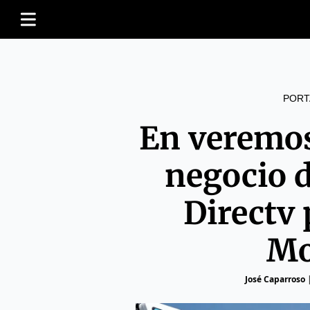
PORT
En veremos
negocio d
Directv 
Mo
José Caparroso