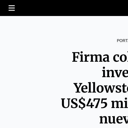
PORT
Firma c
inv
Yellows
US$475 mi
nuev