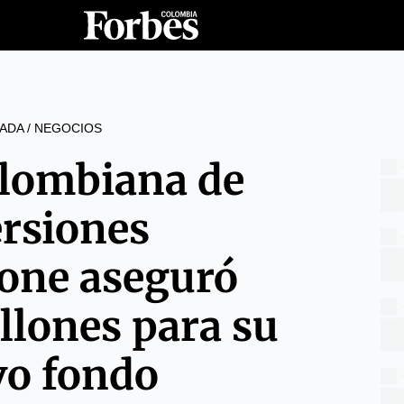
ADA
/
NEGOCIOS
olombiana de
ersiones
tone aseguró
llones para su
o fondo