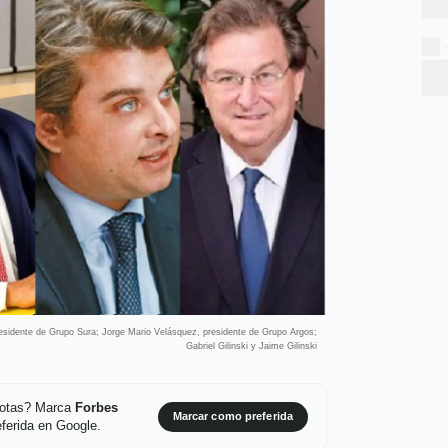
residente de Grupo Sura; Jorge Mario Velásquez, presidente de Grupo Argos;
Gabriel Gilinski y Jaime Gilinski
 notas? Marca
Forbes
Marcar como preferida
ferida en Google.