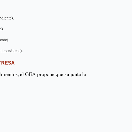
ndiente).
e).
ente).
ndependiente).
TRESA
alimentos, el GEA propone que su junta la