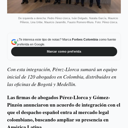
De izquierda a derecha: Pedro Pérez-Llorca, Iván Delgado, Natalia García, Mauricio
Piñeros, Lina Uribe, Mauricio Jaramillo, Fausto Romero-Miura. Foto: Pérez-Llorca.
¿Te interesa este tipo de notas? Marca
Forbes Colombia
como fuente
preferida en Google.
Marcar como preferida
Con esta integración, Pérez-Llorca sumará un equipo
inicial de 120 abogados en Colombia, distribuidos en
las oficinas de Bogotá y Medellín.
Las firmas de abogados Pérez-Llorca y Gómez-
Pinzón anunciaron un acuerdo de integración con el
que el despacho español entra al mercado legal
colombiano, buscando ampliar su presencia en
América Latina.