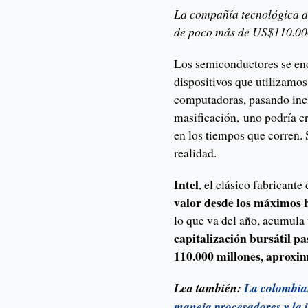
La compañía tecnológica ac
de poco más de US$110.000
Los semiconductores se enc
dispositivos que utilizamos
computadoras, pasando incl
masificación, uno podría cr
en los tiempos que corren.
realidad.
Intel
, el clásico fabricante
valor desde los máximos h
lo que va del año, acumula
capitalización bursátil p
110.000 millones, aprox
Lea también:
La colombian
maneja procesadores y la i