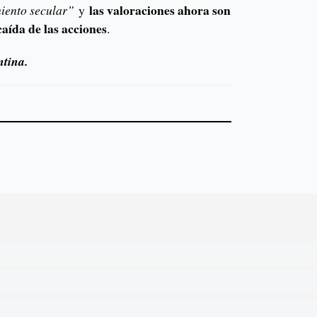
las valoraciones ahora son
miento secular”
y
caída de las acciones
.
ntina.