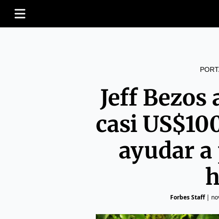
PORT
Jeff Bezos
casi US$10
ayudar a
h
Forbes Staff
|
no