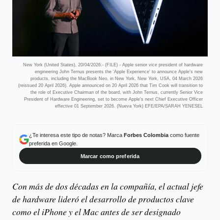
New York (United States), 20/04/2026.- (FILE) - Apple senior vice president of hardware
engineering John Ternus presents the 'Apple Experience' to announce Apple's new
products, including the MacBook Neo, in New York, New York, USA, 04 March 2026
(reissued 20 April 2026). Apple announced on 20 April 2026 that Tim Cook will transition to
the role of Executive Chairman of the board, with John Ternus, currently Senior Vice
President of Hardware Engineering, set to become Apple's next Chief Executive Officer
effective 01 September 2026. (Nueva York) EFE/EPA/SARAH YENESEL
¿Te interesa este tipo de notas? Marca
Forbes Colombia
como fuente
preferida en Google.
Marcar como preferida
Con más de dos décadas en la compañía, el actual jefe
de hardware lideró el desarrollo de productos clave
como el iPhone y el Mac antes de ser designado