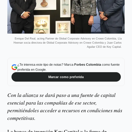
Enrique Del Real, acting Partner de Global Corporate Advisory en Crowe Colombia, Lía
Heenan socia directora de Global Corporate Advisory en Crowe Colombia y Juan Carlos
Aguilar CEO de Key Capital.
¿Te interesa este tipo de notas? Marca
Forbes Colombia
como fuente
preferida en Google.
Marcar como preferida
Con la alianza se dará paso a una fuente de capital
esencial para las compañías de ese sector,
permitiéndoles acceder a recursos en condiciones más
competitivas.
La banca de inversión Key Capital y la firma de