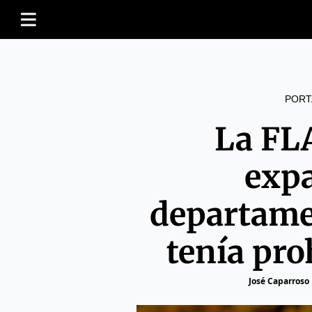
PORT
La FLA
exp
departame
tenía pro
José Caparroso