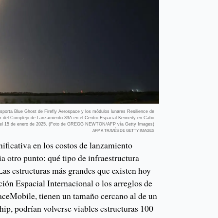
porta Blue Ghost de Firefly Aerospace y los módulos lunares Resilience de
ar del Complejo de Lanzamiento 39A en el Centro Espacial Kennedy en Cabo
, el 15 de enero de 2025. (Foto de GREGG NEWTON/AFP vía Getty Images)
AFP A TRAVÉS DE GETTY IMAGES
ificativa en los costos de lanzamiento
ia otro punto: qué tipo de infraestructura
 Las estructuras más grandes que existen hoy
ción Espacial Internacional o los arreglos de
aceMobile, tienen un tamaño cercano al de un
ip, podrían volverse viables estructuras 100