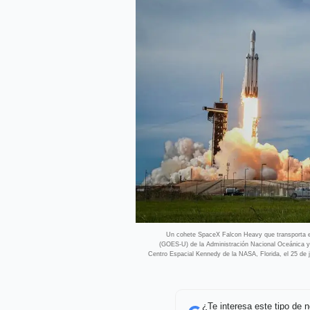
Un cohete SpaceX Falcon Heavy que transporta el 
(GOES-U) de la Administración Nacional Oceánica 
Centro Espacial Kennedy de la NASA, Florida, el 25 
¿Te interesa este tipo de