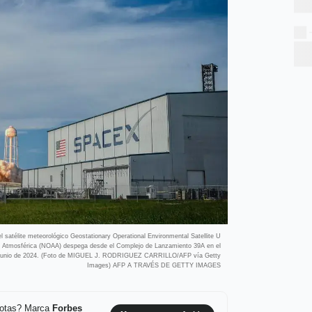
satélite meteorológico Geostationary Operational Environmental Satellite U
y Atmosférica (NOAA) despega desde el Complejo de Lanzamiento 39A en el
de junio de 2024. (Foto de MIGUEL J. RODRIGUEZ CARRILLO/AFP vía Getty
Images) AFP A TRAVÉS DE GETTY IMAGES
 notas? Marca
Forbes