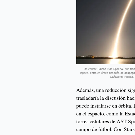
Un cohete Falcon 9 de SpaceX, que trans
ispace, entra en órbita después de despeg
Cañaveral, Florida
Además, una reducción sign
trasladaría la discusión hac
puede instalarse en órbita.
en el espacio, como la Esta
torres celulares de AST Sp
campo de fútbol. Con Starsh