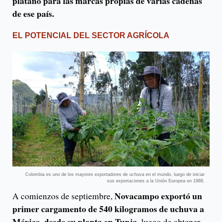
plátano para las marcas propias de varias cadenas
de ese país.
EL POTENCIAL DEL SECTOR AGRÍCOLA
Colombia es uno de los mayores exportadores de uchuva en el mundo, luego de iniciar
sus exportaciones a la Unión Europea en 1988.
Novacampo exportó un
A comienzos de septiembre,
primer cargamento de 540 kilogramos de uchuva a
México, desde su planta en Tunja
, luego de obtener