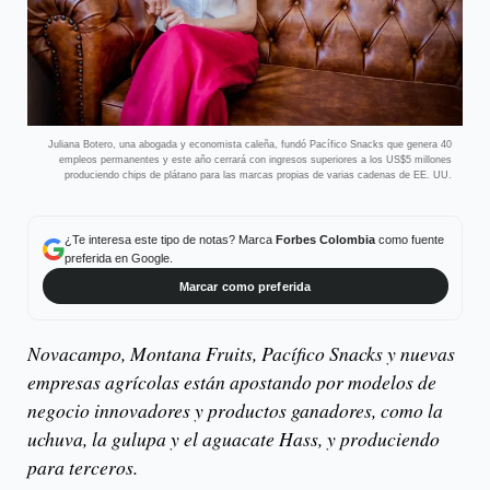
Juliana Botero, una abogada y economista caleña, fundó Pacífico Snacks que genera 40
empleos permanentes y este año cerrará con ingresos superiores a los US$5 millones
produciendo chips de plátano para las marcas propias de varias cadenas de EE. UU.
¿Te interesa este tipo de notas? Marca
Forbes Colombia
como fuente
preferida en Google.
Marcar como preferida
Novacampo, Montana Fruits, Pacífico Snacks y nuevas
empresas agrícolas están apostando por modelos de
negocio innovadores y productos ganadores, como la
uchuva, la gulupa y el aguacate Hass, y produciendo
para terceros.