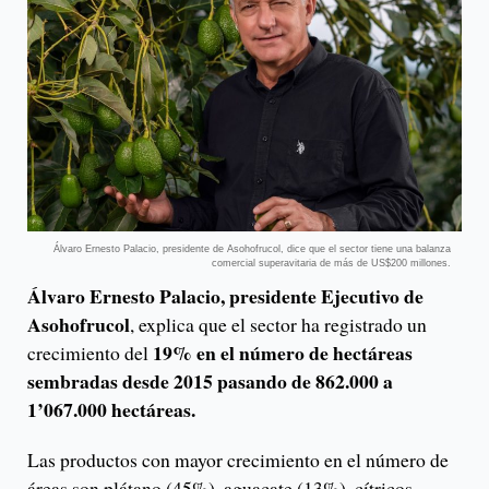
Álvaro Ernesto Palacio, presidente de Asohofrucol, dice que el sector tiene una balanza
comercial superavitaria de más de US$200 millones.
Álvaro Ernesto Palacio, presidente Ejecutivo de
Asohofrucol
, explica que el sector ha registrado un
19% en el número de hectáreas
crecimiento del
sembradas desde 2015 pasando de 862.000 a
1’067.000 hectáreas.
Las productos con mayor crecimiento en el número de
áreas son plátano (45%), aguacate (13%), cítricos