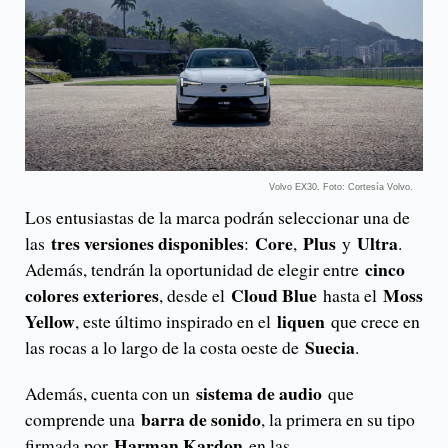
Volvo EX30. Foto: Cortesía Volvo.
Los entusiastas de la marca podrán seleccionar una de
tres versiones disponibles
Core
Plus
Ultra
las
:
,
y
.
cinco
Además, tendrán la oportunidad de elegir entre
colores exteriores
Cloud Blue
Moss
, desde el
hasta el
Yellow
liquen
, este último inspirado en el
que crece en
Suecia
las rocas a lo largo de la costa oeste de
.
sistema de audio
Además, cuenta con un
que
barra de sonido
comprende una
, la primera en su tipo
Harman Kardon
firmada por
en las