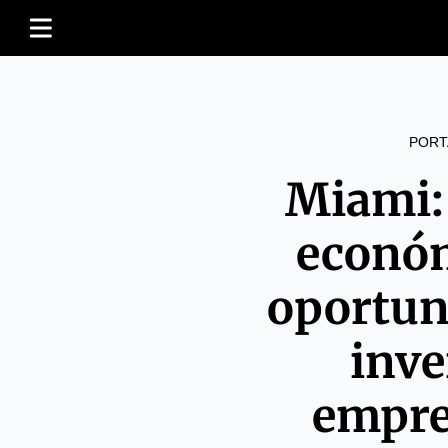
PORT
Miami:
económ
oportun
inve
empre