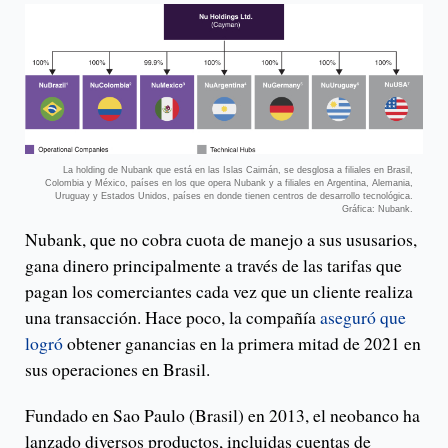
La holding de Nubank que está en las Islas Caimán, se desglosa a filiales en Brasil,
Colombia y México, países en los que opera Nubank y a filiales en Argentina, Alemania,
Uruguay y Estados Unidos, países en donde tienen centros de desarrollo tecnológica.
Gráfica: Nubank.
Nubank, que no cobra cuota de manejo a sus ususarios,
gana dinero principalmente a través de las tarifas que
pagan los comerciantes cada vez que un cliente realiza
una transacción. Hace poco, la compañía
aseguró que
logró
obtener ganancias en la primera mitad de 2021 en
sus operaciones en Brasil.
Fundado en Sao Paulo (Brasil) en 2013, el neobanco ha
lanzado diversos productos, incluidas cuentas de