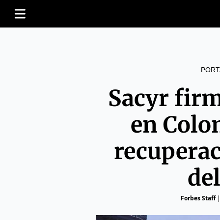
PORT
Sacyr fir
en Colo
recuperac
de
Forbes Staff