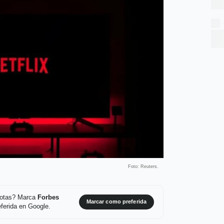
Foto: Reuters.
 notas? Marca
Forbes
Marcar como preferida
ferida en Google.