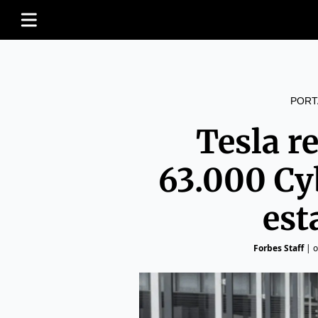
PORT
Tesla r
63.000 Cy
est
Forbes Staff
|
o