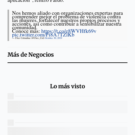
Nos hemos aliado con organizaciones expertas para
comprender mejor el problema de violencia contra
las mujeres, fortalecer nuestros propios procesos y
acciones, así como contribuir a sensibilizar nuestra
comunidad.
Conoce más:
https://t.co/e8WVHfk69v
pic.twitter.com/Fi8A7TZlKb
— Uber Colombia (@Uber_Col)
October 30, 2019
Más de
Negocios
Lo más visto