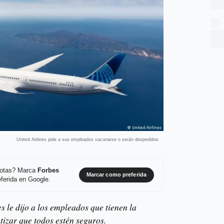
United Airlines pide a sus empleados vacunarse o serán despedidos
 notas? Marca
Forbes
Marcar como preferida
ferida en Google.
s le dijo a los empleados que tienen la
tizar que todos estén seguros.