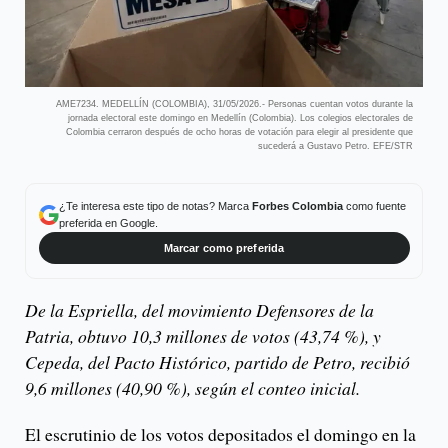
AME7234. MEDELLÍN (COLOMBIA), 31/05/2026.- Personas cuentan votos durante la
jornada electoral este domingo en Medellín (Colombia). Los colegios electorales de
Colombia cerraron después de ocho horas de votación para elegir al presidente que
sucederá a Gustavo Petro. EFE/STR
¿Te interesa este tipo de notas? Marca
Forbes Colombia
como fuente
preferida en Google.
Marcar como preferida
De la Espriella, del movimiento Defensores de la
Patria, obtuvo 10,3 millones de votos (43,74 %), y
Cepeda, del Pacto Histórico, partido de Petro, recibió
9,6 millones (40,90 %), según el conteo inicial.
El escrutinio de los votos depositados el domingo en la