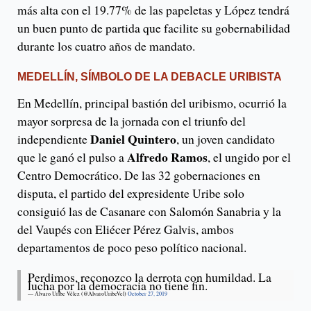
más alta con el 19.77% de las papeletas y López tendrá
un buen punto de partida que facilite su gobernabilidad
durante los cuatro años de mandato.
MEDELLÍN, SÍMBOLO DE LA DEBACLE URIBISTA
En Medellín, principal bastión del uribismo, ocurrió la
mayor sorpresa de la jornada con el triunfo del
Daniel Quintero
independiente
, un joven candidato
Alfredo Ramos
que le ganó el pulso a
, el ungido por el
Centro Democrático. De las 32 gobernaciones en
disputa, el partido del expresidente Uribe solo
consiguió las de Casanare con Salomón Sanabria y la
del Vaupés con Eliécer Pérez Galvis, ambos
departamentos de poco peso político nacional.
Perdimos, reconozco la derrota con humildad. La
lucha por la democracia no tiene fin.
— Álvaro Uribe Vélez (@AlvaroUribeVel)
October 27, 2019