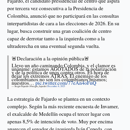
Fajardo, el candidato presidencial de centro que aspira
por tercera vez consecutiva a la Presidencia de
Colombia, anunció que no participará en las consultas
interpartidistas de cara a las elecciones de 2026. En su
lugar, busca construir una gran coalición de centro
capaz de derrotar tanto a la izquierda como a la
ultraderecha en una eventual segunda vuelta.
🚨Declaración a la opinión pública🚨
Llevo un año caminando Colombia, y el clamor es
unánime: estamos AGOTADOS de la polarización
y de la política de unos contra otros. Es hora de
dejar los extremos ATRÁS. El enemigo de los
colombianos no son los colombianos mismos;
nuestros…
pic.twitter.com/77eAn4oFnQ
— Sergio Fajardo (@sergio_fajardo)
December 8, 2025
La estrategia de Fajardo se plantea en un contexto
complejo. Según la más reciente encuesta de Invamer,
el exalcalde de Medellín ocupa el tercer lugar con
apenas 8,5% de intención de voto. Muy por encima
aparecen el senador de izquierda Iván Cepeda, con