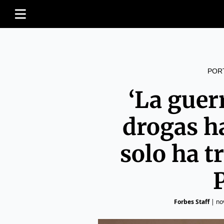
POR
‘La guer
drogas h
solo ha t
Forbes Staff
|
no