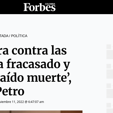
TADA
/
POLÍTICA
ra contra las
a fracasado y
raído muerte’,
Petro
viembre 11, 2022 @ 6:47:07 am