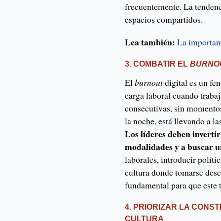
frecuentemente. La tendenci
espacios compartidos.
Lea también:
La importanc
3. COMBATIR EL
BURNOU
El
burnout
digital es un f
carga laboral cuando trab
consecutivas, sin momentos 
la noche, está llevando a l
Los líderes deben invertir
modalidades y a buscar un
laborales, introducir políti
cultura donde tomarse desca
fundamental para que este t
4. PRIORIZAR LA CONS
CULTURA