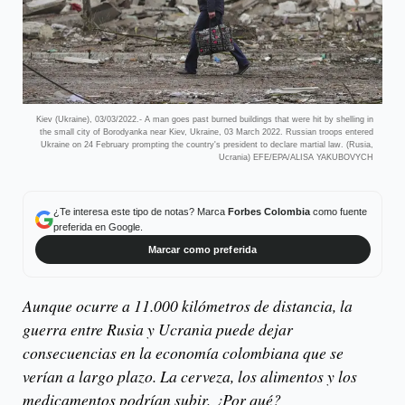
Kiev (Ukraine), 03/03/2022.- A man goes past burned buildings that were hit by shelling in
the small city of Borodyanka near Kiev, Ukraine, 03 March 2022. Russian troops entered
Ukraine on 24 February prompting the country's president to declare martial law. (Rusia,
Ucrania) EFE/EPA/ALISA YAKUBOVYCH
¿Te interesa este tipo de notas? Marca
Forbes Colombia
como fuente
preferida en Google.
Marcar como preferida
Aunque ocurre a 11.000 kilómetros de distancia, la
guerra entre Rusia y Ucrania puede dejar
consecuencias en la economía colombiana que se
verían a largo plazo. La cerveza, los alimentos y los
medicamentos podrían subir. ¿Por qué?