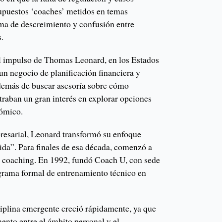
upuestos ‘coaches’ metidos en temas
ima de descreimiento y confusión entre
.
l impulso de Thomas Leonard, en los Estados
n negocio de planificación financiera y
además de buscar asesoría sobre cómo
traban un gran interés en explorar opciones
onómico.
resarial, Leonard transformó su enfoque
vida”. Para finales de esa década, comenzó a
el coaching. En 1992, fundó Coach U, con sede
grama formal de entrenamiento técnico en
ciplina emergente creció rápidamente, ya que
ento entre el ámbito personal y el