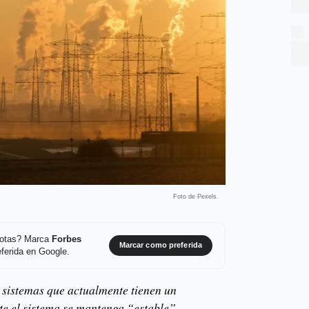
Foto de Pexels.
 notas? Marca
Forbes
Marcar como preferida
ferida en Google.
n sistemas que actualmente tienen un
e el sistema se mantenga “estable”.