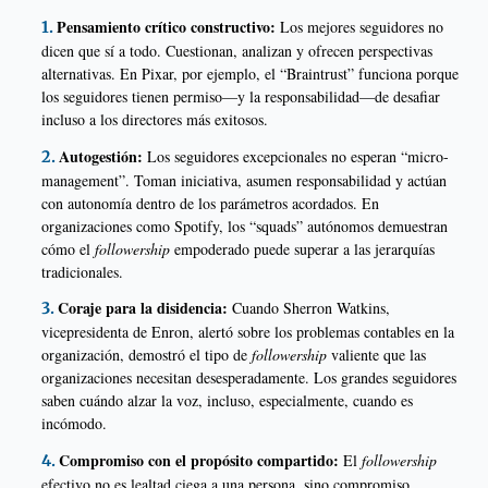
Pensamiento crítico constructivo:
Los mejores seguidores no
dicen que sí a todo. Cuestionan, analizan y ofrecen perspectivas
alternativas. En Pixar, por ejemplo, el “Braintrust” funciona porque
los seguidores tienen permiso—y la responsabilidad—de desafiar
incluso a los directores más exitosos.
Autogestión:
Los seguidores excepcionales no esperan “micro-
management”. Toman iniciativa, asumen responsabilidad y actúan
con autonomía dentro de los parámetros acordados. En
organizaciones como Spotify, los “squads” autónomos demuestran
cómo el
followership
empoderado puede superar a las jerarquías
tradicionales.
Coraje para la disidencia:
Cuando Sherron Watkins,
vicepresidenta de Enron, alertó sobre los problemas contables en la
organización, demostró el tipo de
followership
valiente que las
organizaciones necesitan desesperadamente. Los grandes seguidores
saben cuándo alzar la voz, incluso, especialmente, cuando es
incómodo.
Compromiso con el propósito compartido:
El
followership
efectivo no es lealtad ciega a una persona, sino compromiso