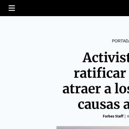
PORTAD
Activis
ratifica
atraer a lo
causas 
Forbes Staff
|
m