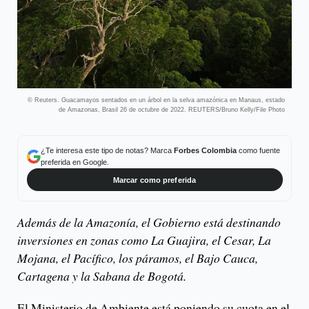
© Reuters. Guacamayos sentados en un árbol en la selva amazónica en Manaus, estado
de Amazonas, Brasil 26 de octubre de 2022. REUTERS/Bruno Kelly/File Photo
¿Te interesa este tipo de notas? Marca
Forbes Colombia
como fuente
preferida en Google.
Marcar como preferida
Además de la Amazonía, el Gobierno está destinando
inversiones en zonas como La Guajira, el Cesar, La
Mojana, el Pacífico, los páramos, el Bajo Cauca,
Cartagena y la Sabana de Bogotá.
El Ministerio de Ambiente está poniendo su cuota en el