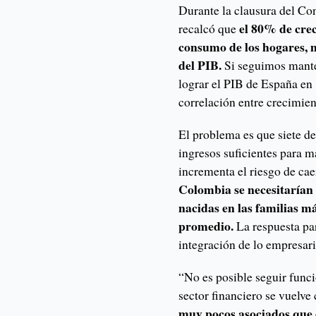
Durante la clausura del Co
el 80% de crec
recalcó que
consumo de los hogares, 
del PIB.
Si seguimos mante
lograr el PIB de España en 
correlación entre crecimie
El problema es que siete d
ingresos suficientes para m
incrementa el riesgo de ca
Colombia se necesitarían
nacidas en las familias m
promedio.
La respuesta par
integración de lo empresaria
“No es posible seguir funci
sector financiero se vuelve
muy pocos asociados que 