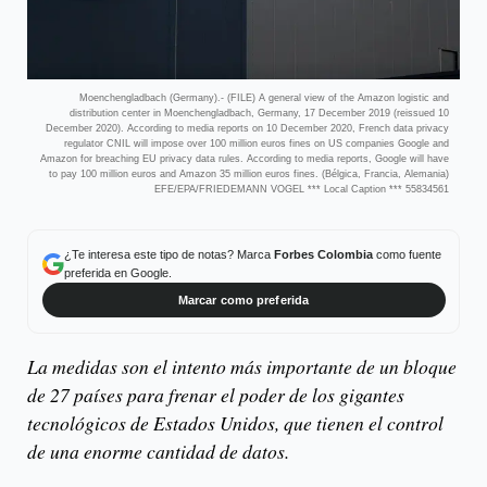
Moenchengladbach (Germany).- (FILE) A general view of the Amazon logistic and
distribution center in Moenchengladbach, Germany, 17 December 2019 (reissued 10
December 2020). According to media reports on 10 December 2020, French data privacy
regulator CNIL will impose over 100 million euros fines on US companies Google and
Amazon for breaching EU privacy data rules. According to media reports, Google will have
to pay 100 million euros and Amazon 35 million euros fines. (Bélgica, Francia, Alemania)
EFE/EPA/FRIEDEMANN VOGEL *** Local Caption *** 55834561
¿Te interesa este tipo de notas? Marca
Forbes Colombia
como fuente
preferida en Google.
Marcar como preferida
La medidas son el intento más importante de un bloque
de 27 países para frenar el poder de los gigantes
tecnológicos de Estados Unidos, que tienen el control
de una enorme cantidad de datos.