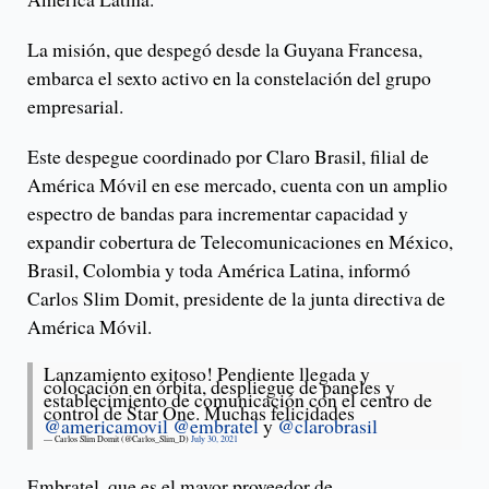
La misión, que despegó desde la Guyana Francesa,
embarca el sexto activo en la constelación del grupo
empresarial.
Este despegue coordinado por Claro Brasil, filial de
América Móvil en ese mercado, cuenta con un amplio
espectro de bandas para incrementar capacidad y
expandir cobertura de Telecomunicaciones en México,
Brasil, Colombia y toda América Latina, informó
Carlos Slim Domit, presidente de la junta directiva de
América Móvil.
Lanzamiento exitoso! Pendiente llegada y
colocación en órbita, despliegue de paneles y
establecimiento de comunicación con el centro de
control de Star One. Muchas felicidades
@americamovil
@embratel
y
@clarobrasil
— Carlos Slim Domit (@Carlos_Slim_D)
July 30, 2021
Embratel, que es el mayor proveedor de