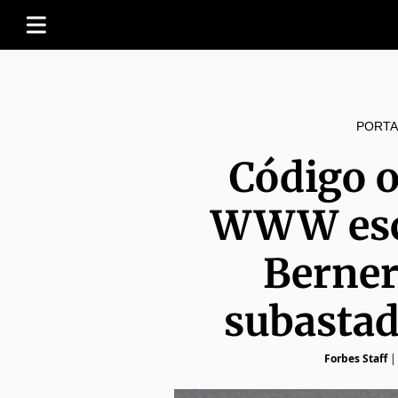
PORTA
Código o
WWW escr
Berner
subasta
Forbes Staff