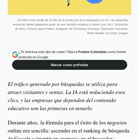
El tráfico web pende de un hilo en la revolución de la búsqueda con IA. Las pequeñas
empresas deben adaptarse antes de que también empiece a reducir sus clics. Ilustración
de Macy Sinreich para Forbes; imágenes de Pacharawi Imsuwan; Pacharawi Imsuwan;
Malte Mueller vía Getty Images
¿Te interesa este tipo de notas? Marca
Forbes Colombia
como fuente
preferida en Google.
Marcar como preferida
El tráfico generado por búsquedas se utiliza para
atraer visitantes y ventas. La IA está reduciendo esos
clics, y las empresas que dependen del contenido
educativo son las primeras en notarlo.
Durante años, la fórmula para el éxito de los negocios
online era sencilla: ascender en el ranking de búsqueda
de Google o invertir en anuncios en el buscador