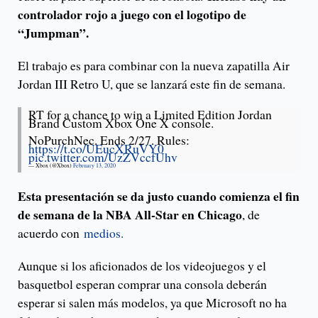
controlador rojo a juego con el logotipo de
“Jumpman”.
El trabajo es para combinar con la nueva zapatilla Air
Jordan III Retro U, que se lanzará este fin de semana.
RT for a chance to win a Limited Edition Jordan
Brand Custom Xbox One X console.
NoPurchNec. Ends 2/27. Rules:
https://t.co/UEucXRuVY0
pic.twitter.com/UzZVccfUhv
— Xbox (@Xbox)
February 13, 2020
Esta presentación se da justo cuando comienza el fin
de semana de la NBA All-Star en Chicago
, de
acuerdo con
medios.
Aunque si los aficionados de los videojuegos y el
basquetbol esperan comprar una consola deberán
esperar si salen más modelos, ya que Microsoft no ha