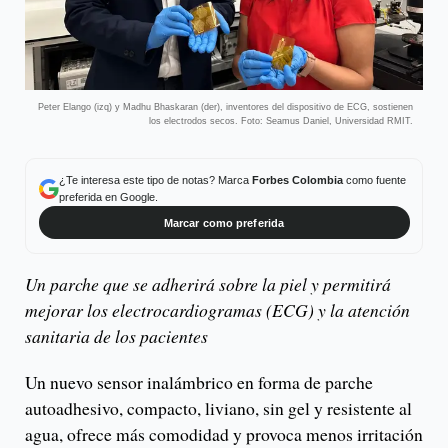
Peter Elango (izq) y Madhu Bhaskaran (der), inventores del dispositivo de ECG, sostienen
los electrodos secos. Foto: Seamus Daniel, Universidad RMIT.
¿Te interesa este tipo de notas? Marca
Forbes Colombia
como fuente
preferida en Google.
Marcar como preferida
Un parche que se adherirá sobre la piel y permitirá
mejorar los electrocardiogramas (ECG) y la atención
sanitaria de los pacientes
Un nuevo sensor inalámbrico en forma de parche
autoadhesivo, compacto, liviano, sin gel y resistente al
agua, ofrece más comodidad y provoca menos irritación