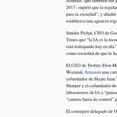
Schmidt -que también fue p
2017- sugirió que la regul
para la sociedad”, y añadi
establezca una agencia reg
Sundar Pichai, CEO de Goog
Times que “la IA es la tec
está trabajando hoy en día
como sociedad de que lo h
El CEO de Twitter, Elon Mu
Wozniak,
firmaron
una cart
cofundador de Skype Jaan T
Sharper y el cofundador de 
laboratorios de IA a “pausa
“carrera fuera de control” p
El consejero delegado de