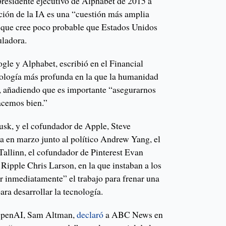
residente ejecutivo de Alphabet de 2015 a
ación de la IA es una “cuestión más amplia
ó que cree poco probable que Estados Unidos
uladora.
le y Alphabet, escribió en el Financial
nología más profunda en la que la humanidad
”, añadiendo que es importante “asegurarnos
acemos bien.”
sk, y el cofundador de Apple, Steve
a en marzo junto al político Andrew Yang, el
allinn, el cofundador de Pinterest Evan
Ripple Chris Larson, en la que instaban a los
r inmediatamente” el trabajo para frenar una
ara desarrollar la tecnología.
 OpenAI, Sam Altman,
declaró
a ABC News en