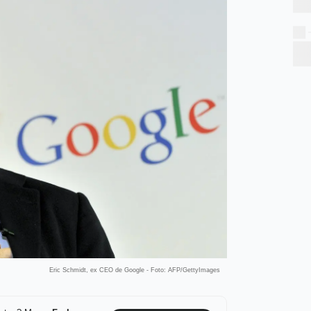
Eric Schmidt, ex CEO de Google - Foto: AFP/GettyImages