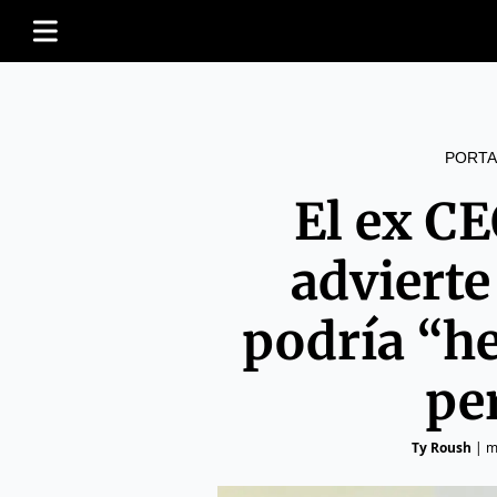
PORTA
El ex C
advierte
podría “he
pe
Ty Roush
|
m