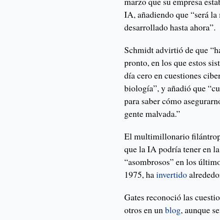
marzo que su empresa estab
IA, añadiendo que “será la
desarrollado hasta ahora”.
Schmidt advirtió de que “h
pronto, en los que estos si
día cero en cuestiones cibe
biología”, y añadió que “c
para saber cómo asegurarno
gente malvada.”
El multimillonario filántro
que la IA podría tener en l
“asombrosos” en los último
1975, ha
invertido
alrededo
Gates reconoció las cuesti
otros en un
blog
, aunque s