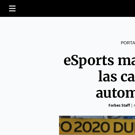
PORTA
eSports m
las c
autom
Forbes Staff
|