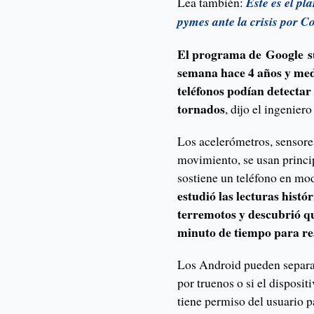
Lea también:
Este es el pl
pymes ante la crisis por C
El programa de Google su
semana hace 4 años y medi
teléfonos podían detectar
tornados
, dijo el ingenier
Los acelerómetros, sensores
movimiento, se usan princi
sostiene un teléfono en mod
estudió las lecturas histó
terremotos y descubrió q
minuto de tiempo para re
Los Android pueden separar
por truenos o si el disposit
tiene permiso del usuario 