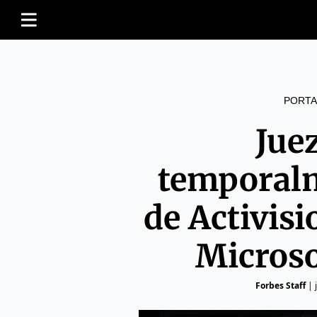
PORTA
Jue
temporal
de Activisi
Micros
Forbes Staff
|